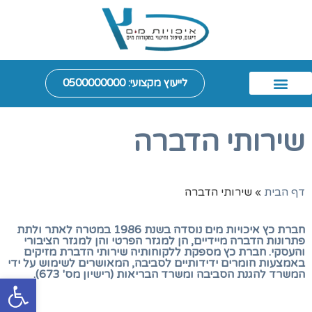
לייעוץ מקצועי: 0500000000
חיטוי צנרת טופס 4
כץ איכויות מים
חיטוי מים
דיגום מים
מידע נוסף
יצירת קשר
מז"ח - מונע זרימה חוזרת
דיגום קולחין
שירותי הדברה
פרופיל החברה
שירותי הדברה
דף הבית
»
שירותי הדברה
חברת כץ איכויות מים נוסדה בשנת 1986 במטרה לאתר ולתת
פתרונות הדברה מיידיים, הן למגזר הפרטי והן למגזר הציבורי
והעסקי. חברת כץ מספקת ללקוחותיה שירותי הדברת מזיקים
באמצעות חומרים ידידותיים לסביבה, המאושרים לשימוש על ידי
המשרד להגנת הסביבה ומשרד הבריאות (רישיון מס' 673).
פתח סרגל