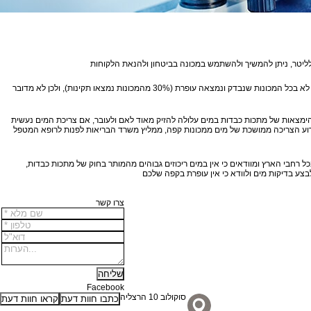
המלצתו הרשמית של משרד הבריאות היא להפחית לעת עתה ככל שניתן בשתיית קפה שמופק באמצעות מכונות קפה –וזאת עד שתתקבלנה הנחיות נוספות מטעם המשרד. יש להדגיש כי לא בכל המכונות שנבדק ונמצאה עופרת (30% מהמכונות נמצאו תקינות), ולכן לא מדובר
ימצאות של מתכות כבדות במים עלולה להזיק מאוד לאם ולעובר, אם צריכת המים נעשית
וידוע הצריכה ממושכת של מים ממכונות קפה, ממליץ משרד הבריאות לפנות לרופא המטפל
ל רחבי הארץ ומוודאים כי אין במים ריכוזים גבוהים מהמותר בחוק של מתכות כבדות,
צרו קשר
Facebook
סוקולוב 10 הרצליה
כתבו חוות דעת
קראו חוות דעת