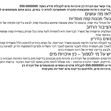
.
צרו קשר עם חברת
כץ איכויות מים לקבלת מידע נוסף:
050-0000000
אין מתכות וחומרים כימיים מסוכנים אחרים.
בדיקות כימיות שמבצעת החברה תאפשרנה לוודא
כי במים, בהם אתם משתמשים ל
אז מה עושים?
בעלי מכונות קפה מוסדיות
על מנהלי בתי קפה, ובעצם כל עסק שעושה שימוש במכונות קפה, לבצע בדיקה מקיפה של המים המופקים דרך המכונה. במידה שיימצא כי ריכוז העופרת במים לא עולה על 10 מיקרוגרם לליטר, ניתן להמשיך ולהשתמש במכונה בביטחון ולהנאת הלקוחות.
הציבור הרחב
באיסור גורף.
נשים בהיריון
עד לקבלת הודעה חדשה מטעם משרד הבריאות, על נשים בהיריון להימנע כליל משתיית קפה ש
לאורך זמן.העופרת יכולה לעבור מהאם לעובר דרך השלייה ולגרום להפסקות היריון, לפגיעה
ולבצע בדיקה יסודית של ריכוז העופרת בדם.
יש על מי לסמוך – כץ איכויות מים
הדוגמים המוסמכים של חברת כץ איכויות מים מבצעים
בדיקות מים
ברמת האיכות הגבוהה ביות
חיידקים, חומרי הדברה וכדומה – מה שעלול להוות סיכון ממשי לבריאות הציבור. ברשות החברה, רישיון מטעם משרד הבריאות, יותר מ-25 שנות ניסיון בתחום וכל האמצעים הטכנולוגיים לבצע בדיקות מים ולוודא כי אין עופרת בקפה שלכם.
חייגו
050-0000000
לקבלת פרטים נוספים מהמומחים של
חברת
כץ
יסודיות ומקיפות.
איכויות מים, ולתיאום בדיקות מים