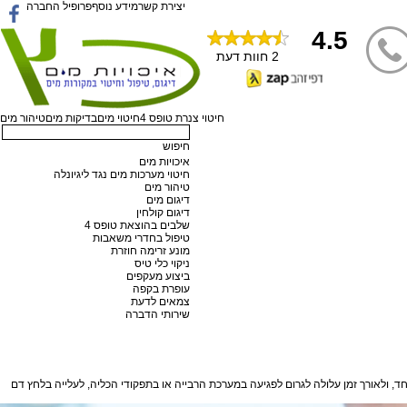
יצירת קשר
מידע נוסף
פרופיל החברה
4.5
2
חוות דעת
חיטוי צנרת טופס 4
חיטוי מים
בדיקות מים
טיהור מים
חיפוש
איכויות מים
חיטוי מערכות מים נגד ליגיונלה
טיהור מים
דיגום מים
דיגום קולחין
שלבים בהוצאת טופס 4
טיפול בחדרי משאבות
מונע זרימה חוזרת
ניקוי כלי טיס
ביצוע מעקפים
עופרת בקפה
צמאים לדעת
שירותי הדברה
ד, ולאורך זמן עלולה לגרום לפגיעה במערכת הרבייה או בתפקודי הכליה, לעלייה בלחץ דם